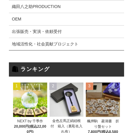
織田八之助PRODUCTION
OEM
出張販売・実演・依頼受付
地域活性化・社会貢献プロジェクト
ランキング
1
2
3
金色左馬正絹紐根
NEXT by 千季作
楓押駒 菱湖書 折
付 箱入（裏彫名入
20,000円(税込22,00
り盤セット
れ有）
0円)
7,800円(税込8,580