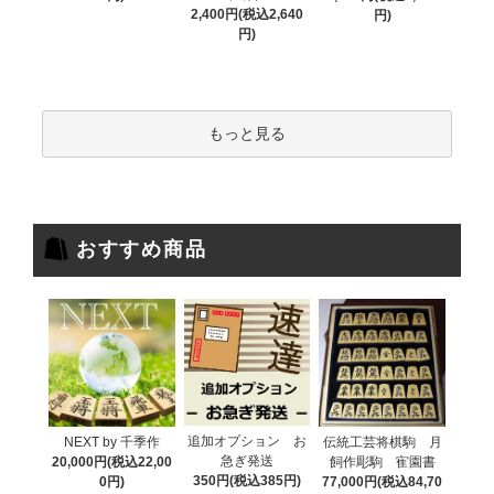
2,400円(税込2,640
円)
円)
もっと見る
おすすめ商品
追加オプション お
NEXT by 千季作
伝統工芸将棋駒 月
急ぎ発送
20,000円(税込22,00
飼作彫駒 寉園書
350円(税込385円)
0円)
77,000円(税込84,70