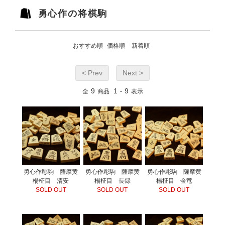
勇心作の将棋駒
おすすめ順
価格順
新着順
< Prev
Next >
9
1
9
全
商品
-
表示
勇心作彫駒 薩摩黄
勇心作彫駒 薩摩黄
勇心作彫駒 薩摩黄
楊柾目 清安
楊柾目 長録
楊柾目 金竜
SOLD OUT
SOLD OUT
SOLD OUT