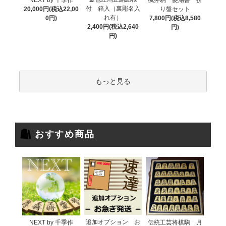
付 箱入（裏彫名入
20,000円(税込22,00
り盤セット
れ有）
0円)
7,800円(税込8,580
2,400円(税込2,640
円)
円)
もっと見る
おすすめ商品
追加オプション お
NEXT by 千季作
伝統工芸将棋駒 月