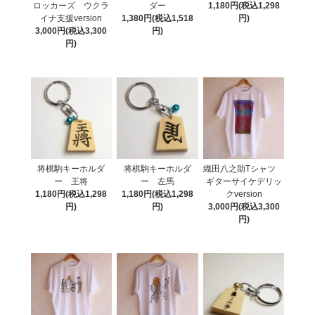
ロッカーズ ウクラ
ダー
1,180円(税込1,298
イナ支援version
1,380円(税込1,518
円)
3,000円(税込3,300
円)
円)
将棋駒キーホルダ
将棋駒キーホルダ
織田八之助Tシャツ
ー 王将
ー 左馬
ギターサイケデリッ
1,180円(税込1,298
1,180円(税込1,298
クversion
円)
円)
3,000円(税込3,300
円)