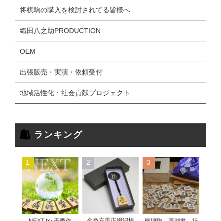
将棋駒の購入を検討されてる皆様へ
織田八之助PRODUCTION
OEM
出張販売・実演・依頼受付
地域活性化・社会貢献プロジェクト
ランキング
1
2
3
金色左馬正絹紐根
NEXT by 千季作
楓押駒 菱湖書 折