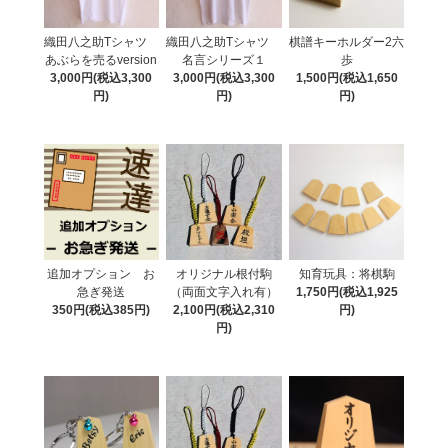
織田八之助Tシャツ
織田八之助Tシャツ
棋譜キーホルダー2六
あぶらを売るversion
名言シリーズ１
歩
3,000円(税込3,300
3,000円(税込3,300
1,500円(税込1,650
円)
円)
円)
追加オプション お
オリジナル根付駒
知育玩具：将棋駒
急ぎ発送
（両面文字入れ有）
1,750円(税込1,925
350円(税込385円)
2,100円(税込2,310
円)
円)