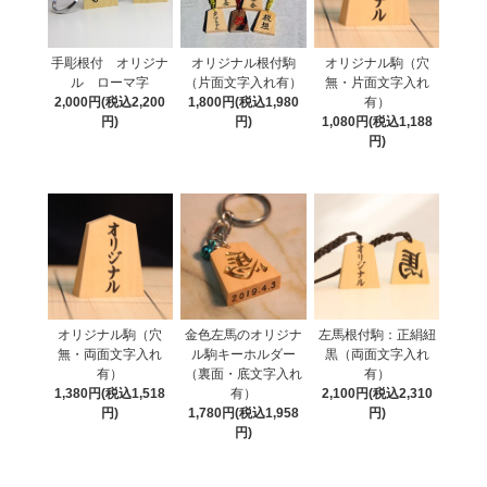
手彫根付 オリジナ
オリジナル根付駒
オリジナル駒（穴
ル ローマ字
（片面文字入れ有）
無・片面文字入れ
2,000円(税込2,200
1,800円(税込1,980
有）
円)
円)
1,080円(税込1,188
円)
オリジナル駒（穴
金色左馬のオリジナ
左馬根付駒：正絹紐
無・両面文字入れ
ル駒キーホルダー
黒（両面文字入れ
有）
（裏面・底文字入れ
有）
1,380円(税込1,518
有）
2,100円(税込2,310
円)
1,780円(税込1,958
円)
円)