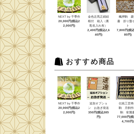
NEXT by 千季作
金色左馬正絹紐
楓押駒 菱
20,000円(税込2
根付 箱入（裏
書 折り盤
2,000円)
彫名入れ有）
ト
2,400円(税込2,6
7,800円(税込
40円)
80円)
おすすめ商品
NEXT by 千季作
追加オプショ
伝統工芸将
20,000円(税込2
ン お急ぎ発送
駒 月飼作
2,000円)
350円(税込385
駒 寉園
円)
77,000円(
4,700円)