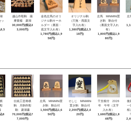
湖
越山作彫駒 薩
金色左馬のオリ
オリジナル駒
左馬 MiNiMiNi置
左
セッ
摩黄楊 菱湖
ジナル駒キーホ
（穴無・両面文
き駒 駒台付
30,000円(税込3
ルダー（裏面・
字入れ有）
（裏面文字入れ
1,
8,5
3,000円)
底文字入れ有）
1,380円(税込1,5
有）
1,780円(税込1,9
18円)
1,800円(税込1,9
58円)
80円)
棋
伝統工芸将棋
左馬 MiNiMiNi置
そしじ MiNiMiNi
干支根付 2026
復
彫
駒 月飼作彫
き駒 駒台付
置き駒 駒台付
年 午年（文字
一
書
駒 菱湖書
1,500円(税込1,6
2,200円(税込2,4
入れ有）
桜
税込8
70,000円(税込7
50円)
20円)
1,680円(税込1,8
7,000円)
48円)
2,