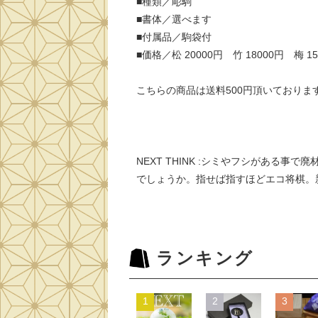
■種類／彫駒
■書体／選べます
■付属品／駒袋付
■価格／松 20000円 竹 18000円 梅 15
こちらの商品は送料500円頂いておりま
NEXT THINK :シミやフシがあ
でしょうか。指せば指すほどエコ将棋。新
ランキング
1
2
3