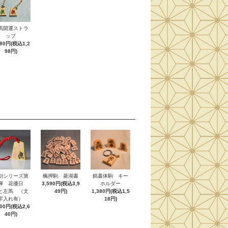
馬開運ストラ
ップ
180円(税込1,2
98円)
刻シリーズ第
楓押駒 菱湖書
銘書体駒 キー
弾 花優日
3,590円(税込3,9
ホルダー
と左馬 （文
49円)
1,380円(税込1,5
字入れ有）
18円)
400円(税込2,6
40円)