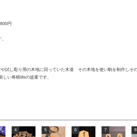
800円
す。
る事で廃材や試し彫り用の木地に回っていた木達 その木地を使い駒を制作し
しい将棋lifeの提案です。
4
5
6
7
8