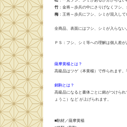
松
：一見フシ、シミがあるか分からない
竹
：金将～歩兵の中にさりげなくフシ、
梅
：王将～歩兵にフシ、シミが混入し
全商品、表面にはフシ、シミが入らない
ＰＳ：フシ、シミ等への理解は個人差が
薩摩黄楊とは？
高級品はツゲ（本黄楊）で作られます。
銘駒とは？
高級品になると書体ごとに銘がつけられ
ょうこ）など が上げられます。
■駒材／薩摩黄楊