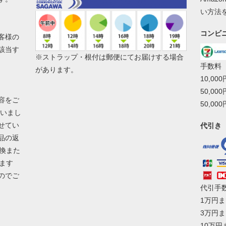
い方法
コンビ
客様の
該当す
※ストラップ・根付は郵便にてお届けする場合
手数料
があります。
10,00
50,00
容をご
50,00
ざいまし
せてい
代引き
品の返
換また
ます
のでご
代引手
1万円ま
3万円ま
10万円