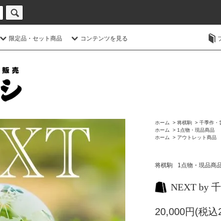
限定品・セット商品
コンテンツを見る
ホーム
>
将棋駒
>
千季作・
ホーム
>
1点物・現品商品
ホーム
>
アウトレット商品
将棋駒
1点物・現品商
NEXT by
20,000円(税込2