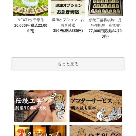
追加オプション お
NEXT by 千季作
伝統工芸将棋駒 月
急ぎ発送
20,000円(税込22,00
飼作彫駒 寉園書
350円(税込385円)
0円)
77,000円(税込84,70
0円)
もっと見る