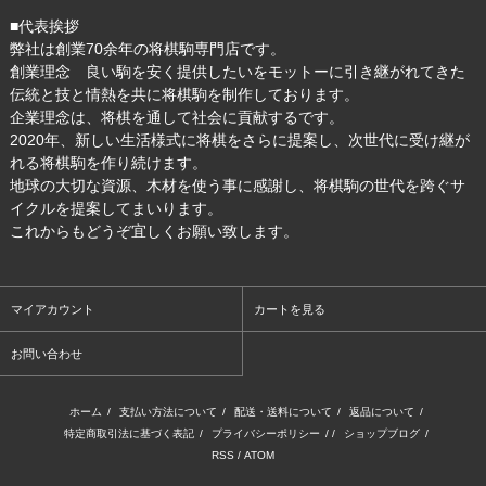
■代表挨拶
弊社は創業70余年の将棋駒専門店です。
創業理念 良い駒を安く提供したいをモットーに引き継がれてきた
伝統と技と情熱を共に将棋駒を制作しております。
企業理念は、将棋を通して社会に貢献するです。
2020年、新しい生活様式に将棋をさらに提案し、次世代に受け継が
れる将棋駒を作り続けます。
地球の大切な資源、木材を使う事に感謝し、将棋駒の世代を跨ぐサ
イクルを提案してまいります。
これからもどうぞ宜しくお願い致します。
マイアカウント
カートを見る
お問い合わせ
ホーム
/
支払い方法について
/
配送・送料について
/
返品について
/
特定商取引法に基づく表記
/
プライバシーポリシー
/ /
ショップブログ
/
RSS
/
ATOM