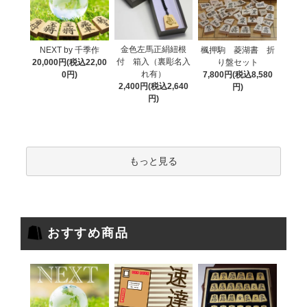
金色左馬正絹紐根
NEXT by 千季作
楓押駒 菱湖書 折
付 箱入（裏彫名入
20,000円(税込22,00
り盤セット
れ有）
0円)
7,800円(税込8,580
2,400円(税込2,640
円)
円)
もっと見る
おすすめ商品