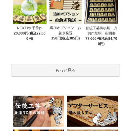
追加オプション お
NEXT by 千季作
伝統工芸将棋駒 月
急ぎ発送
20,000円(税込22,00
飼作彫駒 寉園書
350円(税込385円)
0円)
77,000円(税込84,70
0円)
もっと見る