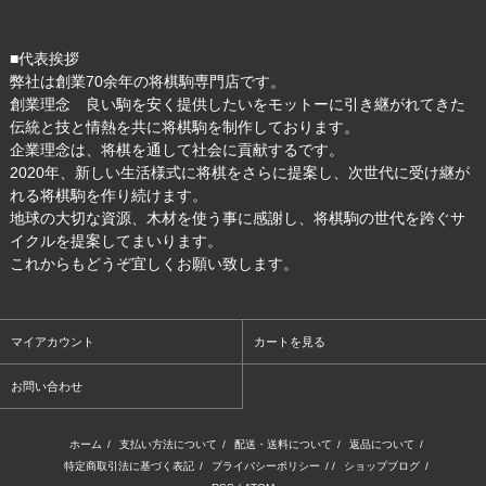
■代表挨拶
弊社は創業70余年の将棋駒専門店です。
創業理念 良い駒を安く提供したいをモットーに引き継がれてきた
伝統と技と情熱を共に将棋駒を制作しております。
企業理念は、将棋を通して社会に貢献するです。
2020年、新しい生活様式に将棋をさらに提案し、次世代に受け継が
れる将棋駒を作り続けます。
地球の大切な資源、木材を使う事に感謝し、将棋駒の世代を跨ぐサ
イクルを提案してまいります。
これからもどうぞ宜しくお願い致します。
マイアカウント
カートを見る
お問い合わせ
ホーム
/
支払い方法について
/
配送・送料について
/
返品について
/
特定商取引法に基づく表記
/
プライバシーポリシー
/ /
ショップブログ
/