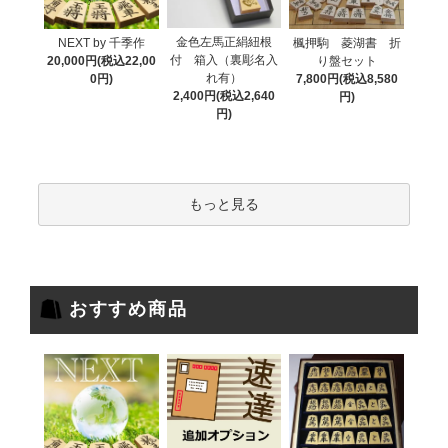
金色左馬正絹紐根
NEXT by 千季作
楓押駒 菱湖書 折
付 箱入（裏彫名入
20,000円(税込22,00
り盤セット
れ有）
0円)
7,800円(税込8,580
2,400円(税込2,640
円)
円)
もっと見る
おすすめ商品