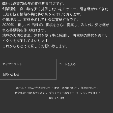
弊社は創業70余年の将棋駒専門店です。
創業理念 良い駒を安く提供したいをモットーに引き継がれてきた
伝統と技と情熱を共に将棋駒を制作しております。
企業理念は、将棋を通して社会に貢献するです。
2020年、新しい生活様式に将棋をさらに提案し、次世代に受け継が
れる将棋駒を作り続けます。
地球の大切な資源、木材を使う事に感謝し、将棋駒の世代を跨ぐサ
イクルを提案してまいります。
これからもどうぞ宜しくお願い致します。
マイアカウント
カートを見る
お問い合わせ
ホーム
/
支払い方法について
/
配送・送料について
/
返品について
/
特定商取引法に基づく表記
/
プライバシーポリシー
/ /
ショップブログ
/
RSS
/
ATOM