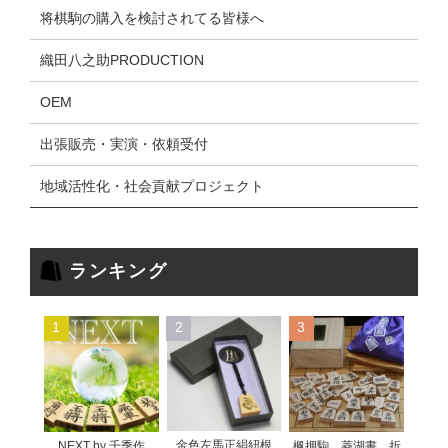
将棋駒の購入を検討されてる皆様へ
織田八之助PRODUCTION
OEM
出張販売・実演・依頼受付
地域活性化・社会貢献プロジェクト
ランキング
1
2
3
金色左馬正絹紐根
NEXT by 千季作
楓押駒 菱湖書 折