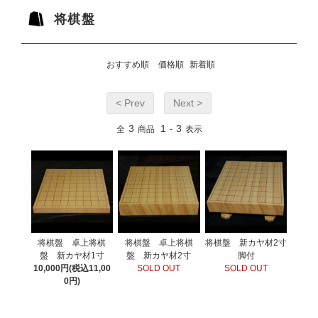
将棋盤
おすすめ順
価格順
新着順
< Prev
Next >
3
1
3
全
商品
-
表示
将棋盤 卓上将棋
将棋盤 卓上将棋
将棋盤 新カヤ材2寸
盤 新カヤ材1寸
盤 新カヤ材2寸
脚付
10,000円(税込11,00
SOLD OUT
SOLD OUT
0円)