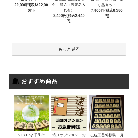
付 箱入（裏彫名入
20,000円(税込22,00
り盤セット
れ有）
0円)
7,800円(税込8,580
2,400円(税込2,640
円)
円)
もっと見る
おすすめ商品
追加オプション お
NEXT by 千季作
伝統工芸将棋駒 月