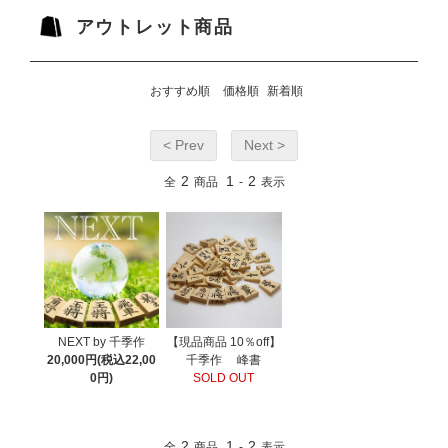
アウトレット商品
おすすめ順
価格順
新着順
< Prev
Next >
2
1
2
全
商品
-
表示
NEXT by 千季作
【現品商品 10％off】
20,000円(税込22,00
千季作 峰書
0円)
SOLD OUT
2
1
2
全
商品
-
表示