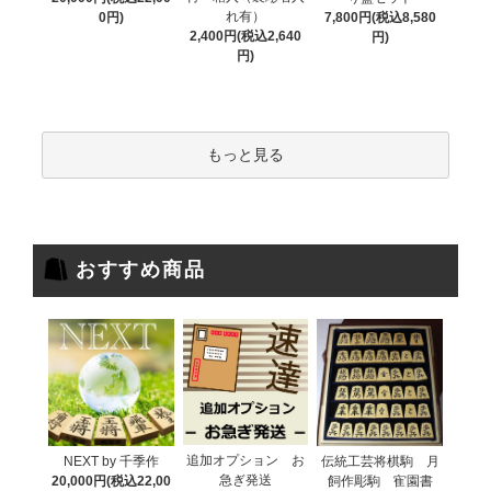
れ有）
0円)
7,800円(税込8,580
2,400円(税込2,640
円)
円)
もっと見る
おすすめ商品
追加オプション お
NEXT by 千季作
伝統工芸将棋駒 月
急ぎ発送
20,000円(税込22,00
飼作彫駒 寉園書