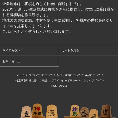
企業理念は、将棋を通して社会に貢献するです。
2020年、新しい生活様式に将棋をさらに提案し、次世代に受け継が
れる将棋駒を作り続けます。
地球の大切な資源、木材を使う事に感謝し、将棋駒の世代を跨ぐサ
イクルを提案してまいります。
これからもどうぞ宜しくお願い致します。
マイアカウント
カートを見る
お問い合わせ
ホーム
/
支払い方法について
/
配送・送料について
/
返品について
/
特定商取引法に基づく表記
/
プライバシーポリシー
/ /
ショップブログ
/
RSS
/
ATOM