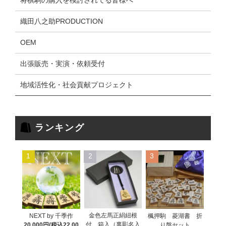
将棋駒の購入を検討されてる皆様へ
織田八之助PRODUCTION
OEM
出張販売・実演・依頼受付
地域活性化・社会貢献プロジェクト
ランキング
1
2
3
金色左馬正絹紐根
NEXT by 千季作
楓押駒 菱湖書 折
付 箱入（裏彫名入
20,000円(税込22,00
り盤セット