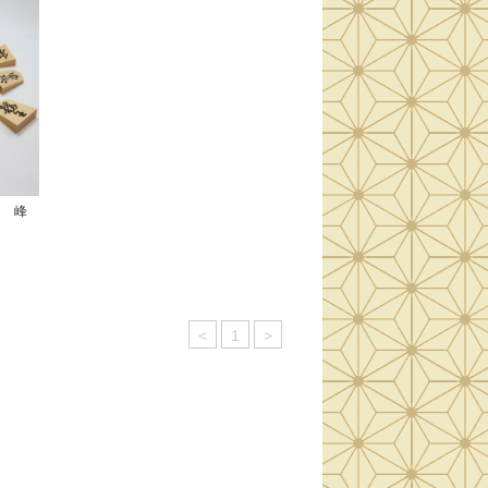
作 峰
<
1
>