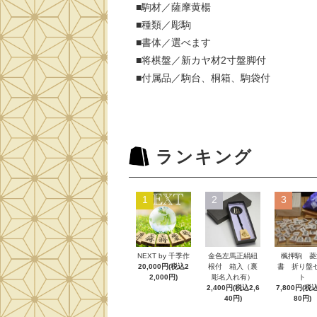
■駒材／薩摩黄楊
■種類／彫駒
■書体／選べます
■将棋盤／新カヤ材2寸盤脚付
■付属品／駒台、桐箱、駒袋付
ランキング
1
2
3
NEXT by 千季作
金色左馬正絹紐
楓押駒 菱
20,000円(税込2
根付 箱入（裏
書 折り盤
2,000円)
彫名入れ有）
ト
2,400円(税込2,6
7,800円(税込
40円)
80円)