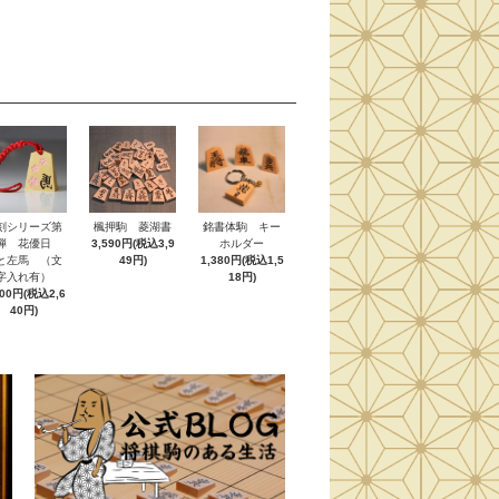
刻シリーズ第
楓押駒 菱湖書
銘書体駒 キー
弾 花優日
3,590円(税込3,9
ホルダー
と左馬 （文
49円)
1,380円(税込1,5
字入れ有）
18円)
400円(税込2,6
40円)