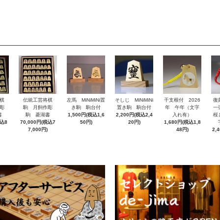
棋
伝統工芸将棋
左馬 MiNiMiNi置
そしじ MiNiMiNi
干支根付 2026
復
彫
駒 月飼作彫
き駒 駒台付
置き駒 駒台付
年 午年（文字
一
書
駒 菱湖書
1,500円(税込1,6
2,200円(税込2,4
入れ有）
桜
税込8
70,000円(税込7
50円)
20円)
1,680円(税込1,8
7,000円)
48円)
2,