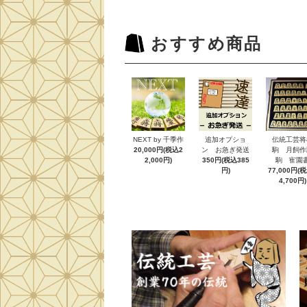
おすすめ商品
NEXT by 千季作
追加オプショ
伝統工芸将
20,000円(税込2
ン お急ぎ発送
駒 月飼作
2,000円)
350円(税込385
駒 寉園
円)
77,000円(
4,700円)