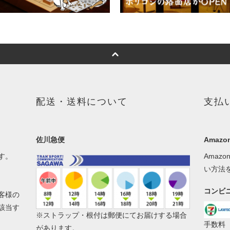
配送・送料について
支払
佐川急便
Amazon
す。
Amaz
い方法
コンビ
客様の
該当す
※ストラップ・根付は郵便にてお届けする場合
手数料
があります。