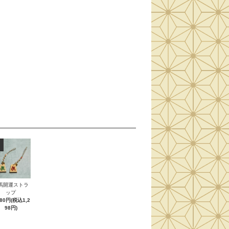
馬開運ストラ
ップ
180円(税込1,2
98円)