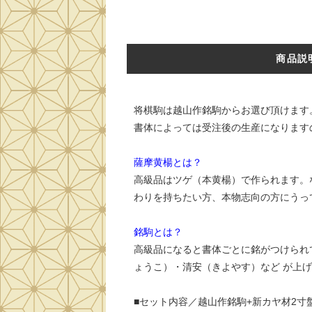
商品説
将棋駒は越山作銘駒からお選び頂けます
書体によっては受注後の生産になります
薩摩黄楊とは？
高級品はツゲ（本黄楊）で作られます。
わりを持ちたい方、本物志向の方にうっ
銘駒とは？
高級品になると書体ごとに銘がつけられ
ょうこ）・清安（きよやす）など が上
■セット内容／越山作銘駒+新カヤ材2寸