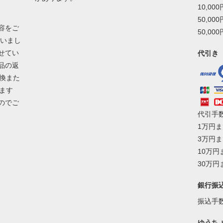
10,00
50,00
容をご
50,00
ざいまし
せてい
代引き
品の返
換また
ます
のでご
代引手
1万円ま
3万円ま
10万円
30万円
銀行振
振込手
ゆうち