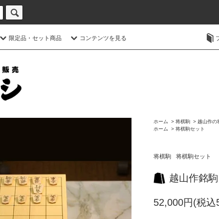
限定品・セット商品
コンテンツを見る
ホーム
>
将棋駒
>
越山作の
ホーム
>
将棋駒セット
将棋駒
将棋駒セット
越山作銘駒
52,000円(税込5