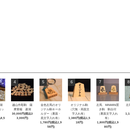
4
5
6
7
8
湖
越山作彫駒 薩
金色左馬のオリ
オリジナル駒
左馬 MiNiMiNi置
左
セッ
摩黄楊 菱湖
ジナル駒キーホ
（穴無・両面文
き駒 駒台付
30,000円(税込3
ルダー（裏面・
字入れ有）
（裏面文字入れ
1,
8,5
3,000円)
底文字入れ有）
1,380円(税込1,5
有）
1,780円(税込1,9
18円)
1,800円(税込1,9
58円)
80円)