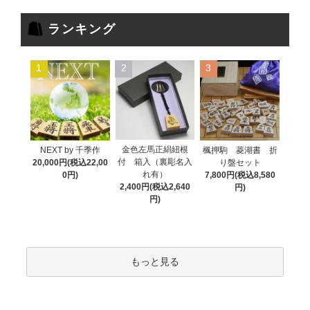
ランキング
1
2
3
金色左馬正絹紐根
NEXT by 千季作
楓押駒 菱湖書 折
付 箱入（裏彫名入
20,000円(税込22,00
り盤セット
れ有）
0円)
7,800円(税込8,580
2,400円(税込2,640
円)
円)
もっと見る