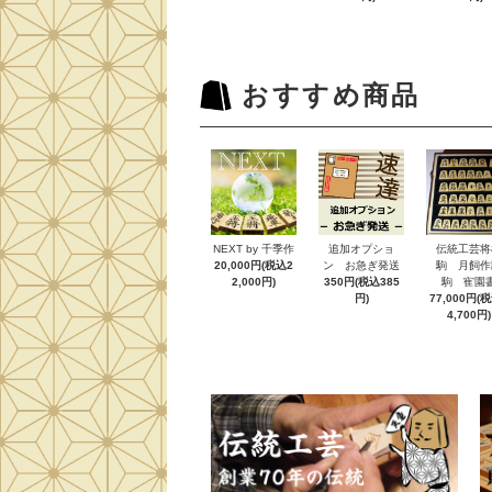
おすすめ商品
NEXT by 千季作
追加オプショ
伝統工芸将
20,000円(税込2
ン お急ぎ発送
駒 月飼作
2,000円)
350円(税込385
駒 寉園
円)
77,000円(
4,700円)