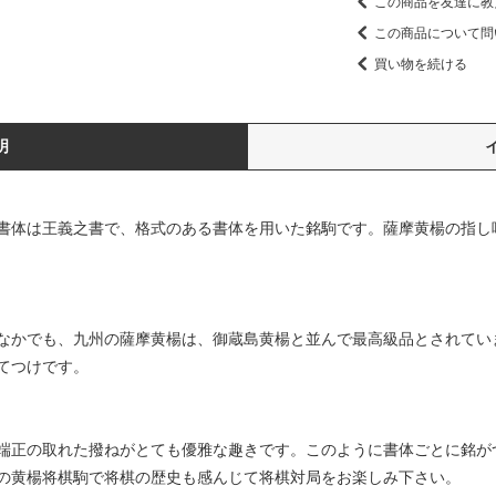
この商品を友達に教
この商品について問
買い物を続ける
明
書体は王義之書で、格式のある書体を用いた銘駒です。薩摩黄楊の指し
なかでも、九州の薩摩黄楊は、御蔵島黄楊と並んで最高級品とされてい
てつけです。
端正の取れた撥ねがとても優雅な趣きです。このように書体ごとに銘が
の黄楊将棋駒で将棋の歴史も感んじて将棋対局をお楽しみ下さい。