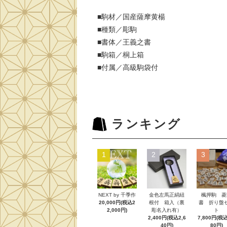
■駒材／国産薩摩黄楊
■種類／彫駒
■書体／王義之書
■駒箱／桐上箱
■付属／高級駒袋付
ランキング
1
2
3
NEXT by 千季作
金色左馬正絹紐
楓押駒 菱
20,000円(税込2
根付 箱入（裏
書 折り盤
2,000円)
彫名入れ有）
ト
2,400円(税込2,6
7,800円(税込
40円)
80円)