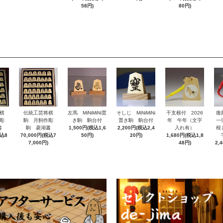
58円)
80円)
棋
伝統工芸将棋
左馬 MiNiMiNi置
そしじ MiNiMiNi
干支根付 2026
復
彫
駒 月飼作彫
き駒 駒台付
置き駒 駒台付
年 午年（文字
一
書
駒 菱湖書
1,500円(税込1,6
2,200円(税込2,4
入れ有）
桜
税込8
70,000円(税込7
50円)
20円)
1,680円(税込1,8
7,000円)
48円)
2,