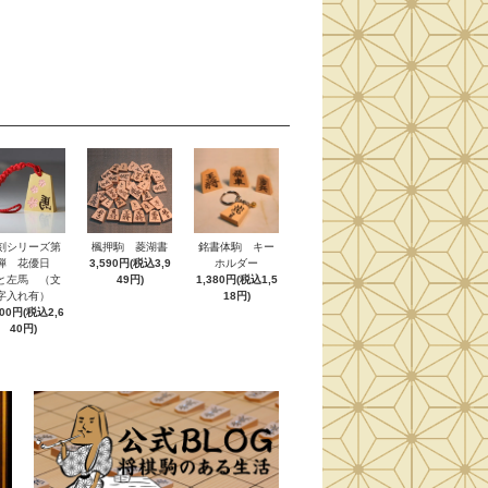
刻シリーズ第
楓押駒 菱湖書
銘書体駒 キー
弾 花優日
3,590円(税込3,9
ホルダー
と左馬 （文
49円)
1,380円(税込1,5
字入れ有）
18円)
400円(税込2,6
40円)