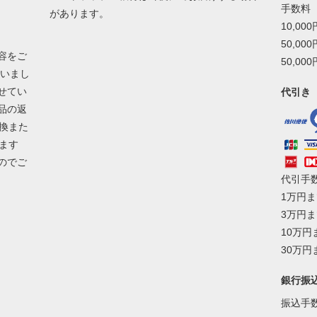
手数料
があります。
10,00
50,00
容をご
50,00
ざいまし
せてい
代引き
品の返
換また
ます
のでご
代引手
1万円ま
3万円ま
10万円
30万円
銀行振
振込手