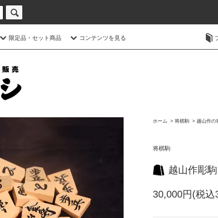
限定品・セット商品
コンテンツを見る
ホーム
>
将棋駒
>
越山作の
将棋駒
越山作彫駒
30,000円(税込3