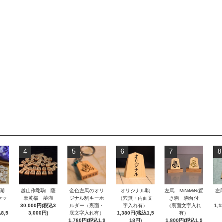
4
5
6
7
8
湖
越山作彫駒 薩
金色左馬のオリ
オリジナル駒
左馬 MiNiMiNi置
左
セッ
摩黄楊 菱湖
ジナル駒キーホ
（穴無・両面文
き駒 駒台付
30,000円(税込3
ルダー（裏面・
字入れ有）
（裏面文字入れ
1,
8,5
3,000円)
底文字入れ有）
1,380円(税込1,5
有）
1,780円(税込1,9
18円)
1,800円(税込1,9