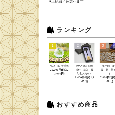
■正絹紐／色選べます
ランキング
1
2
3
NEXT by 千季作
金色左馬正絹紐
楓押駒 菱
20,000円(税込2
根付 箱入（裏
書 折り盤
2,000円)
彫名入れ有）
ト
2,400円(税込2,6
7,800円(税込
40円)
80円)
おすすめ商品