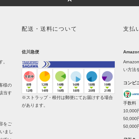
配送・送料について
支払
佐川急便
Amazon
す。
Amaz
い方法
コンビ
客様の
該当す
※ストラップ・根付は郵便にてお届けする場合
手数料
があります。
10,00
50,00
容をご
50,00
ざいまし