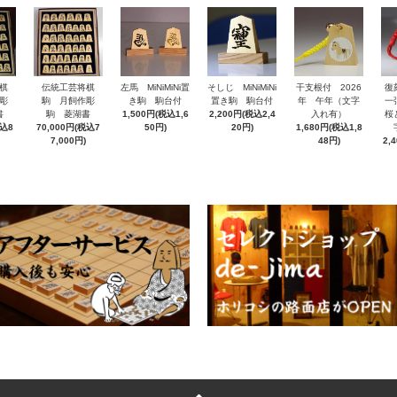
棋
伝統工芸将棋
左馬 MiNiMiNi置
そしじ MiNiMiNi
干支根付 2026
復
彫
駒 月飼作彫
き駒 駒台付
置き駒 駒台付
年 午年（文字
一
書
駒 菱湖書
1,500円(税込1,6
2,200円(税込2,4
入れ有）
桜
税込8
70,000円(税込7
50円)
20円)
1,680円(税込1,8
7,000円)
48円)
2,