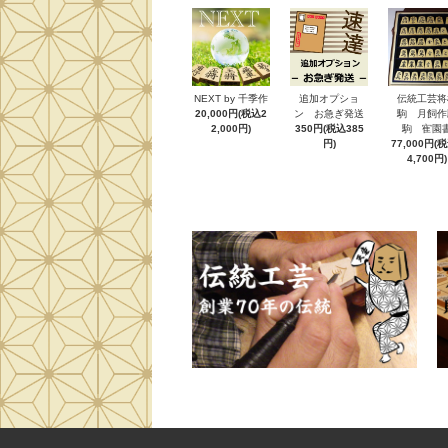
NEXT by 千季作
追加オプショ
伝統工芸将
20,000円(税込2
ン お急ぎ発送
駒 月飼作
2,000円)
350円(税込385
駒 寉園
円)
77,000円(
4,700円)