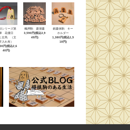
刻シリーズ第
楓押駒 菱湖書
銘書体駒 キー
弾 花優日
3,590円(税込3,9
ホルダー
と左馬 （文
49円)
1,380円(税込1,5
字入れ有）
18円)
400円(税込2,6
40円)