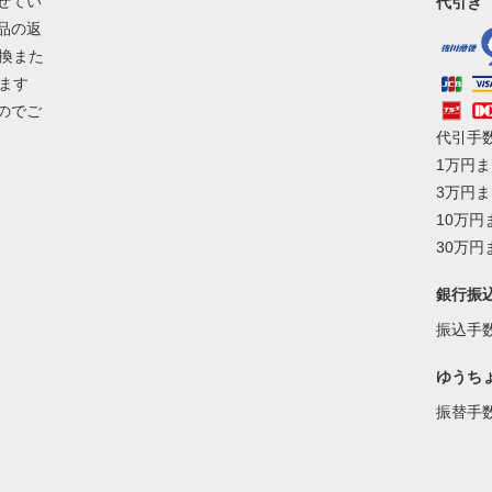
せてい
代引き
品の返
換また
ます
のでご
代引手
1万円ま
3万円ま
10万円
30万円
銀行振
振込手
ゆうち
振替手