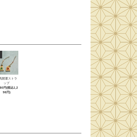
馬開運ストラ
ップ
180円(税込1,2
98円)