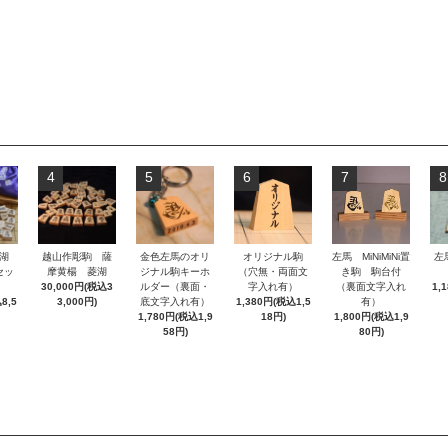
4
5
6
7
8
湖
越山作彫駒 薩
金色左馬のオリ
オリジナル駒
左馬 MiNiMiNi置
左
セッ
摩黄楊 菱湖
ジナル駒キーホ
（穴無・両面文
き駒 駒台付
30,000円(税込3
ルダー（裏面・
字入れ有）
（裏面文字入れ
1,
8,5
3,000円)
底文字入れ有）
1,380円(税込1,5
有）
1,780円(税込1,9
18円)
1,800円(税込1,9
58円)
80円)